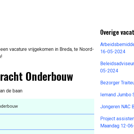
Overige vaca
Arbeidsbemidde
een vacature vrijgekomen in Breda, te Noord-
16-05-2024
n!
Beleidsadviseu
rkracht Onderbouw
05-2024
Bezorger Trait
van de baan
Iemand Jumbo S
Onderbouw
Jongeren NAC 
Project assisten
Maandag 12-06