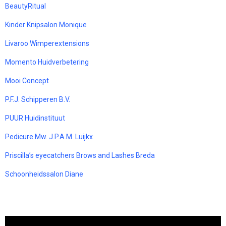
BeautyRitual
Kinder Knipsalon Monique
Livaroo Wimperextensions
Momento Huidverbetering
Mooi Concept
P.F.J. Schipperen B.V.
PUUR Huidinstituut
Pedicure Mw. J.P.A.M. Luijkx
Priscilla’s eyecatchers Brows and Lashes Breda
Schoonheidssalon Diane