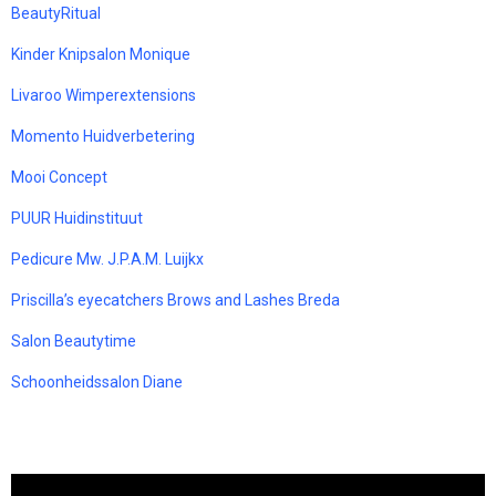
BeautyRitual
Kinder Knipsalon Monique
Livaroo Wimperextensions
Momento Huidverbetering
Mooi Concept
PUUR Huidinstituut
Pedicure Mw. J.P.A.M. Luijkx
Priscilla’s eyecatchers Brows and Lashes Breda
Salon Beautytime
Schoonheidssalon Diane