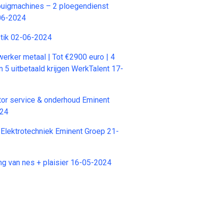
buigmachines – 2 ploegendienst
06-2024
stik 02-06-2024
rker metaal | Tot €2900 euro | 4
 5 uitbetaald krijgen WerkTalent 17-
tor service & onderhoud Eminent
024
Elektrotechniek Eminent Groep 21-
ing van nes + plaisier 16-05-2024