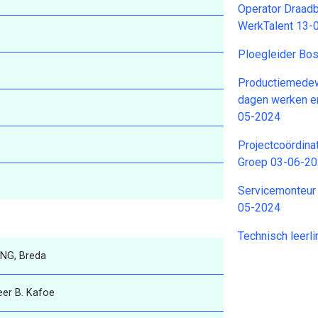
Operator Draad
WerkTalent 13-
Ploegleider Bo
Productiemedewe
dagen werken en
05-2024
Projectcoördina
Groep 03-06-2
Servicemonteur 
05-2024
Technisch leerl
5NG, Breda
eer B. Kafoe