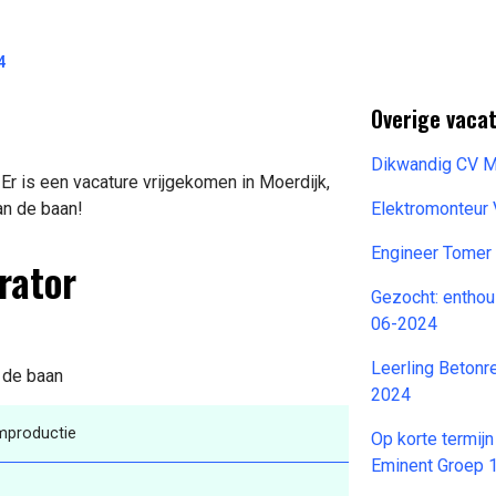
4
Overige vaca
Dikwandig CV M
r is een vacature vrijgekomen in Moerdijk,
an de baan!
Elektromonteu
Engineer Tomer
rator
Gezocht: enthou
06-2024
Leerling Betonre
n de baan
2024
mproductie
Op korte termij
Eminent Groep 