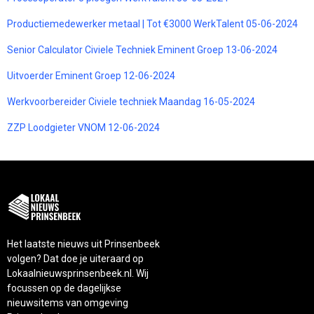
Productiemedewerker metaal | Tot €3000 WerkTalent 05-06-2024
Senior Calculator Civiele Techniek Eminent Groep 13-06-2024
Uitvoerder Eminent Groep 12-06-2024
Werkvoorbereider Civiele techniek Maandag 16-05-2024
ZZP Loodgieter VNOM 12-06-2024
Het laatste nieuws uit Prinsenbeek
volgen? Dat doe je uiteraard op
Lokaalnieuwsprinsenbeek.nl. Wij
focussen op de dagelijkse
nieuwsitems van omgeving