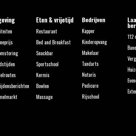
eving
Eten & vrijetijd
Bedrijven
Laa
ber
Kapper
iteiten
Restaurant
112 
Kinderopvang
neprijs
Bed and Breakfast
Bane
Makelaar
omstoring
Snackbar
Verg
Tandarts
dstijden
Sportschool
Huiz
Notaris
elroutes
Kermis
Eve
Pedicure
ijdensberichten
Bowlen
Exte
Rijschool
melmarkt
Massage