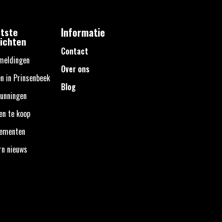
tste
Informatie
ichten
Contact
meldingen
Over ons
n in Prinsenbeek
Blog
unningen
en te koop
nementen
rn nieuws