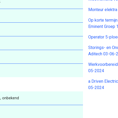
4
Monteur elektr
Op korte termij
Eminent Groep 
Operator 5-plo
Storings- en On
Aditech 03-06-
Werkvoorbereide
05-2024
a Driven Electr
05-2024
, onbekend