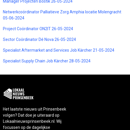
Manager Projecten Bostik 26-05-2024
Netwerkcoördinator Palliatieve Zorg Amphia locatie Molengracht
05-06-2024
Project Coördinator ON2IT 26-05-2024
Sector Coördinator Dé Nova 26-05-2024
Specialist Aftermarket and Services Job Kärcher 21-05-2024
Specialist Supply Chain Job Kärcher 28-05-2024
Het laatste nieuws uit Prinsenbeek
volgen? Dat doe je uiteraard op
Lokaalnieuwsprinsenbeek.nl. Wij
focussen op de dagelijkse