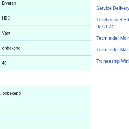
Ervaren
Service Delive
HBO
Teacherlabel H
05-2024
Vast
Teamleider Mai
onbekend
Teamleider Mai
Traineeship Win
40
, onbekend