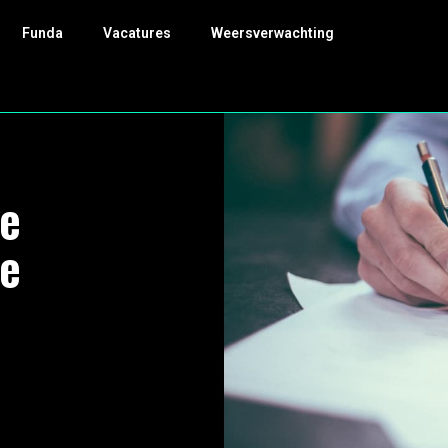
Funda
Vacatures
Weersverwachting
ke
he