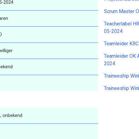
5-2024
Scrum Master 
aren
Teacherlabel H
05-2024
O
Teamleider KRC
williger
Teamleider OK A
2024
bekend
Traineeship Win
Traineeship Win
, onbekend