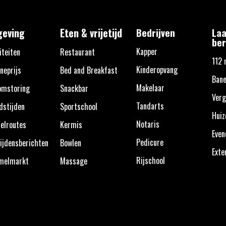
eving
Eten & vrijetijd
Bedrijven
Laa
ber
Kapper
iteiten
Restaurant
112 
Kinderopvang
neprijs
Bed and Breakfast
Bane
Makelaar
omstoring
Snackbar
Verg
Tandarts
dstijden
Sportschool
Huiz
Notaris
elroutes
Kermis
Eve
Pedicure
ijdensberichten
Bowlen
Exte
Rijschool
melmarkt
Massage