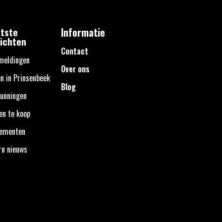
tste
Informatie
ichten
Contact
meldingen
Over ons
n in Prinsenbeek
Blog
unningen
en te koop
nementen
rn nieuws