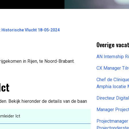
t Historische Vlucht 18-05-2024
Overige vaca
AN Internship R
rijgekomen in Rijen, te Noord-Brabant.
CX Manager Til
Chef de Cliniqu
Ict
Amphia locatie
Directeur Digit
den. Bekijk hieronder de details van de baan
Manager Projec
mleider Ict
Projectmanager
Projectonderst