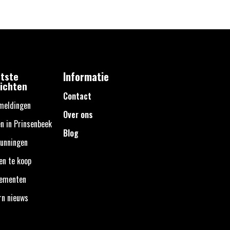
tste
Informatie
ichten
Contact
meldingen
Over ons
n in Prinsenbeek
Blog
unningen
en te koop
nementen
rn nieuws