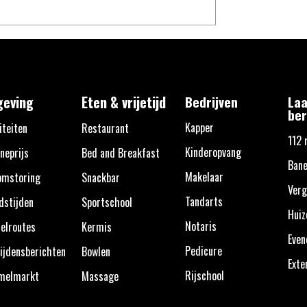
eving
Eten & vrijetijd
Bedrijven
Laa
ber
Kapper
iteiten
Restaurant
112 
Kinderopvang
neprijs
Bed and Breakfast
Bane
Makelaar
omstoring
Snackbar
Verg
Tandarts
dstijden
Sportschool
Huiz
Notaris
elroutes
Kermis
Eve
Pedicure
ijdensberichten
Bowlen
Exte
Rijschool
melmarkt
Massage