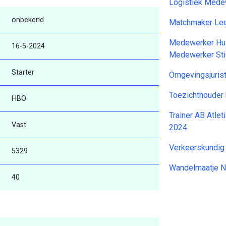
Logistiek Mede
onbekend
Matchmaker Lee
Medewerker Hui
16-5-2024
Medewerker Sti
Starter
Omgevingsjuris
Toezichthoude
HBO
Trainer AB Atle
Vast
2024
Verkeerskundi
5329
Wandelmaatje 
40