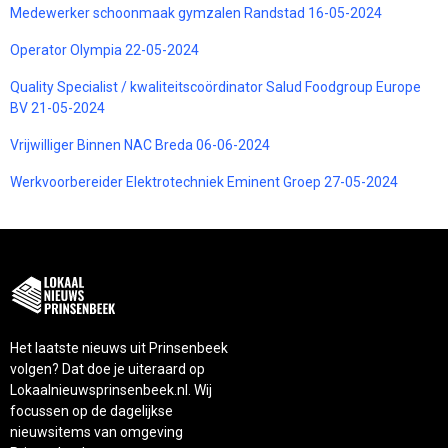
Medewerker schoonmaak gymzalen Randstad 16-05-2024
Operator Olympia 22-05-2024
Quality Specialist / kwaliteitscoördinator Salud Foodgroup Europe
BV 21-05-2024
Vrijwilliger Binnen NAC Breda 06-06-2024
Werkvoorbereider Elektrotechniek Eminent Groep 27-05-2024
Het laatste nieuws uit Prinsenbeek
volgen? Dat doe je uiteraard op
Lokaalnieuwsprinsenbeek.nl. Wij
focussen op de dagelijkse
nieuwsitems van omgeving