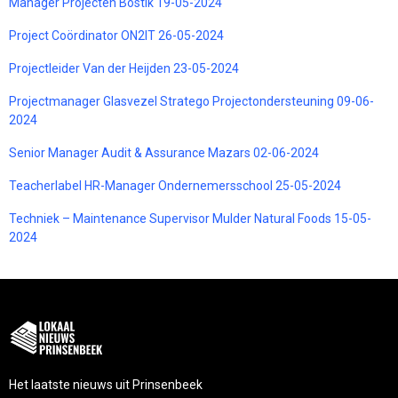
Manager Projecten Bostik 19-05-2024
Project Coördinator ON2IT 26-05-2024
Projectleider Van der Heijden 23-05-2024
Projectmanager Glasvezel Stratego Projectondersteuning 09-06-
2024
Senior Manager Audit & Assurance Mazars 02-06-2024
Teacherlabel HR-Manager Ondernemersschool 25-05-2024
Techniek – Maintenance Supervisor Mulder Natural Foods 15-05-
2024
Het laatste nieuws uit Prinsenbeek