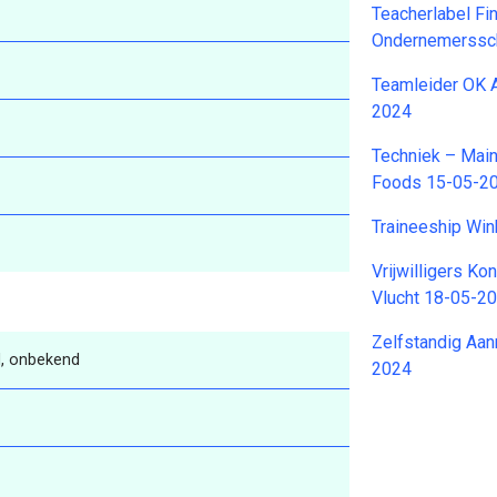
Teacherlabel Fi
Ondernemerssc
Teamleider OK A
2024
Techniek – Main
Foods 15-05-2
Traineeship Win
Vrijwilligers Ko
Vlucht 18-05-2
Zelfstandig Aa
, onbekend
2024