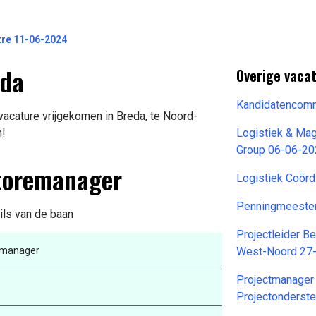
tre 11-06-2024
eda
Overige vaca
Kandidatencomm
acature vrijgekomen in Breda, te Noord-
n!
Logistiek & Ma
Group 06-06-2
Storemanager
Logistiek Coör
Penningmeester
ils van de baan
Projectleider B
emanager
West-Noord 27
Projectmanager
Projectonderst