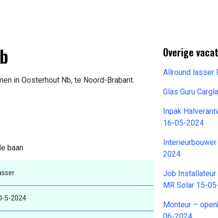
Nb
Overige vaca
Allround lasser
men in Oosterhout Nb, te Noord-Brabant.
Glas Guru Carg
Inpak Halverant
16-05-2024
Interieurbouwer
 de baan
2024
asser
Job Installateu
MR Solar 15-05
0-5-2024
Monteur – openb
06-2024