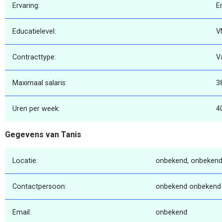
Ervaring:
E
Educatielevel:
V
Contracttype:
V
Maximaal salaris:
3
Uren per week:
4
Gegevens van Tanis
Locatie:
onbekend, onbekend
Contactpersoon:
onbekend onbekend
Email:
onbekend