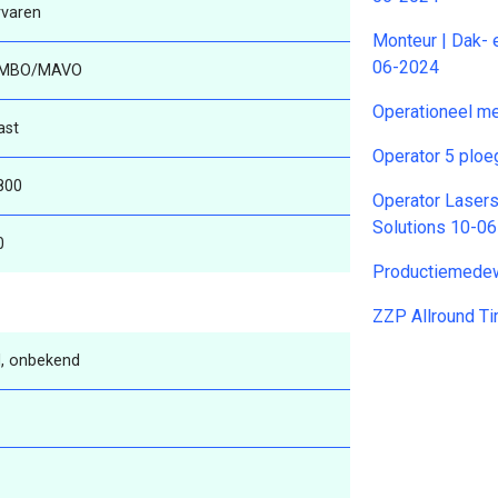
rvaren
Monteur | Dak- 
06-2024
MBO/MAVO
Operationeel m
ast
Operator 5 plo
800
Operator Laser
Solutions 10-0
0
Productiemede
ZZP Allround 
, onbekend