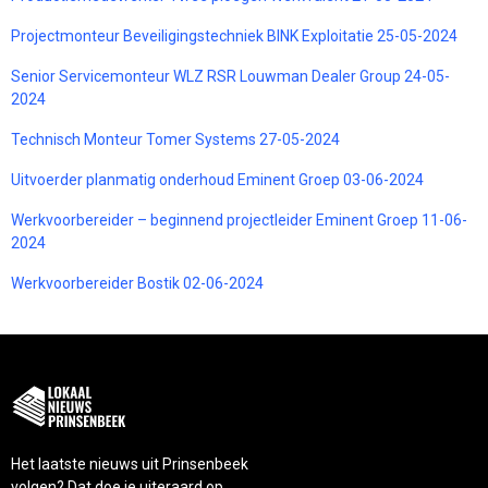
Projectmonteur Beveiligingstechniek BINK Exploitatie 25-05-2024
Senior Servicemonteur WLZ RSR Louwman Dealer Group 24-05-
2024
Technisch Monteur Tomer Systems 27-05-2024
Uitvoerder planmatig onderhoud Eminent Groep 03-06-2024
Werkvoorbereider – beginnend projectleider Eminent Groep 11-06-
2024
Werkvoorbereider Bostik 02-06-2024
Het laatste nieuws uit Prinsenbeek
volgen? Dat doe je uiteraard op