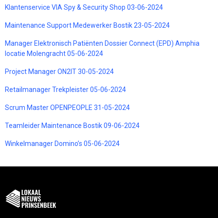
Klantenservice VIA Spy & Security Shop 03-06-2024
Maintenance Support Medewerker Bostik 23-05-2024
Manager Elektronisch Patiënten Dossier Connect (EPD) Amphia
locatie Molengracht 05-06-2024
Project Manager ON2IT 30-05-2024
Retailmanager Trekpleister 05-06-2024
Scrum Master OPENPEOPLE 31-05-2024
Teamleider Maintenance Bostik 09-06-2024
Winkelmanager Domino’s 05-06-2024