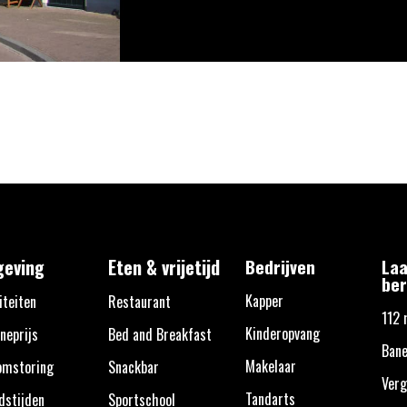
eving
Eten & vrijetijd
Bedrijven
Laa
ber
Kapper
iteiten
Restaurant
112 
Kinderopvang
neprijs
Bed and Breakfast
Bane
Makelaar
omstoring
Snackbar
Verg
Tandarts
dstijden
Sportschool