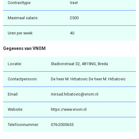
Contracttype:
Vast
Maximaal salaris:
2500
Uren per week:
40
Gegevens van VNOM
Locatie:
Stadionstraat 32, 4815NG, Breda
Contactpersoon:
De heer M. Hrbatovic De heer M. Hrbatovic
Email:
mirsad.hrbatovic@vnom.nl
Website:
https://www.vnom.nl
Telefoonnummer:
076-2005655