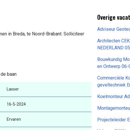
Overige vaca
Adviseur Geote
en in Breda, te Noord-Brabant. Solliciteer
Architecten CE
NEDERLAND 05
Bouwkundig Mod
en Ontwerp 06-
n de baan
Commerciële Ko
geveltechniek 
Lasser
Koelmonteur Ad
16-5-2024
Montagemonteu
Ervaren
Projecteleider