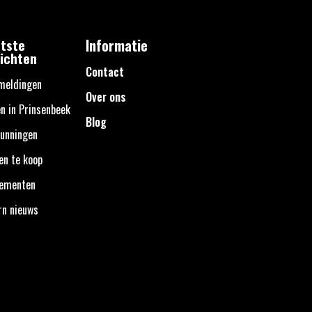
tste
Informatie
ichten
Contact
meldingen
Over ons
n in Prinsenbeek
Blog
unningen
en te koop
nementen
rn nieuws