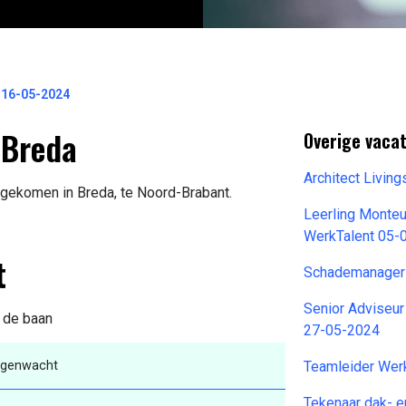
 16-05-2024
 Breda
Overige vaca
Architect Livin
jgekomen in Breda, te Noord-Brabant.
Leerling Monteu
WerkTalent 05-
t
Schademanager 
Senior Adviseur
n de baan
27-05-2024
genwacht
Teamleider Wer
Tekenaar dak- e