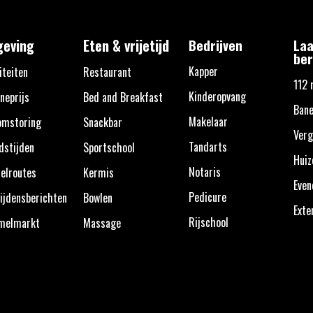
eving
Eten & vrijetijd
Bedrijven
Laa
ber
Kapper
iteiten
Restaurant
112 
Kinderopvang
neprijs
Bed and Breakfast
Bane
Makelaar
omstoring
Snackbar
Verg
Tandarts
dstijden
Sportschool
Huiz
Notaris
elroutes
Kermis
Eve
Pedicure
ijdensberichten
Bowlen
Exte
Rijschool
melmarkt
Massage