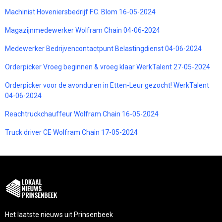
Machinist Hoveniersbedrijf F.C. Blom 16-05-2024
Magazijnmedewerker Wolfram Chain 04-06-2024
Medewerker Bedrijvencontactpunt Belastingdienst 04-06-2024
Orderpicker Vroeg beginnen & vroeg klaar WerkTalent 27-05-2024
Orderpicker voor de avonduren in Etten-Leur gezocht! WerkTalent
04-06-2024
Reachtruckchauffeur Wolfram Chain 16-05-2024
Truck driver CE Wolfram Chain 17-05-2024
Het laatste nieuws uit Prinsenbeek