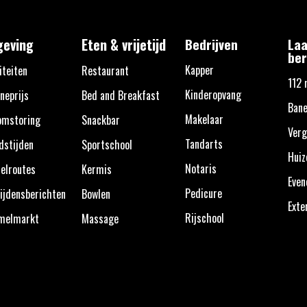
eving
Eten & vrijetijd
Bedrijven
Laa
ber
Kapper
iteiten
Restaurant
112 
Kinderopvang
neprijs
Bed and Breakfast
Bane
Makelaar
omstoring
Snackbar
Verg
Tandarts
dstijden
Sportschool
Huiz
Notaris
elroutes
Kermis
Eve
Pedicure
ijdensberichten
Bowlen
Exte
Rijschool
melmarkt
Massage