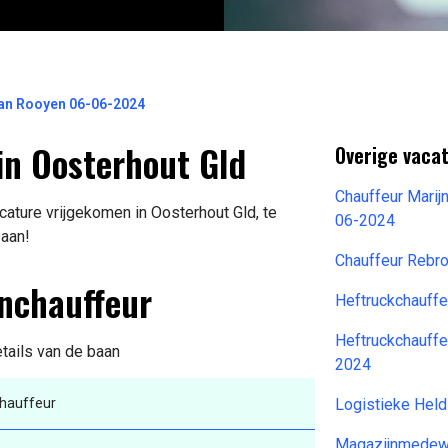
van Rooyen 06-06-2024
in Oosterhout Gld
Overige vaca
Chauffeur Marij
ature vrijgekomen in Oosterhout Gld, te
06-2024
baan!
Chauffeur Rebro
enchauffeur
Heftruckchauff
Heftruckchauffe
etails van de baan
2024
hauffeur
Logistieke Hel
Magazijnmedew