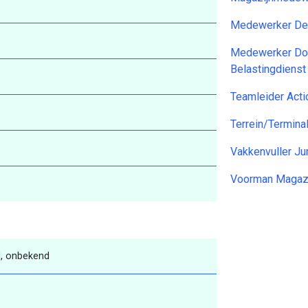
Medewerker Dem
Medewerker Dou
Belastingdiens
Teamleider Act
Terrein/Termin
Vakkenvuller J
Voorman Magazi
, onbekend