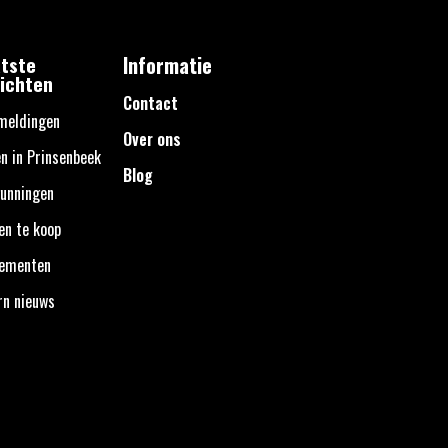
tste
Informatie
ichten
Contact
meldingen
Over ons
n in Prinsenbeek
Blog
unningen
en te koop
nementen
rn nieuws