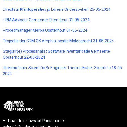
Directeur Klantoperaties jb Lorenz Onderzoeken 25-05-2024
HRM Adviseur Gemeente Etten-Leur 31-05-2024
Procesmanager Merba Oosterhout 01-06-2024
Projectleider CRM OK Amphia locatie Molengracht 31-05-2024
Stagiair(e) Procesanalist Software Inventarisatie Gemeente
Oosterhout 22-05-2024
Thermofisher Scientific Sr Engineer Thermo Fisher Scientific 18-05-
2024
Het laatste nieuws uit Prinsenbeek
volgen? Dat doe je uiteraard op