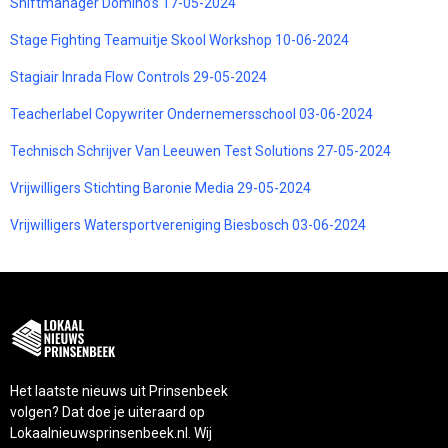
Shiftmanager Domino’s 17-05-2024
Stage Fighting Teamuitje Skool Workshop 10-06-2024
Stagiair Inrada Flow Controls 29-05-2024
Teacherlabel Copywriter Ondernemersschool 03-06-2024
Technisch Schrijver Van Leeuwen Test Solutions 27-05-2024
Vrijwilligers Stichting Baronie Media 29-05-2024
Vrijwilligers Watersportvereniging Biesbosch 03-06-2024
Het laatste nieuws uit Prinsenbeek
volgen? Dat doe je uiteraard op
Lokaalnieuwsprinsenbeek.nl. Wij