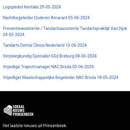
Logopedist Kentalis 29-05-2024
Nachtbegeleider Ouderen Amarant 05-06-2024
Preventieassistente / Tandartsassistente Tandartspraktijk Van Dijck
24-05-2024
Tandarts Dental Clinics Nederland 10-06-2024
Verpleegkundig Specialist GGz Breburg 08-06-2024
Vrijwillige Trajectmanager NAC Breda 03-06-2024
Vrijwilliger Maatschappelijke Begeleider NAC Breda 18-05-2024
Het laatste nieuws uit Prinsenbeek