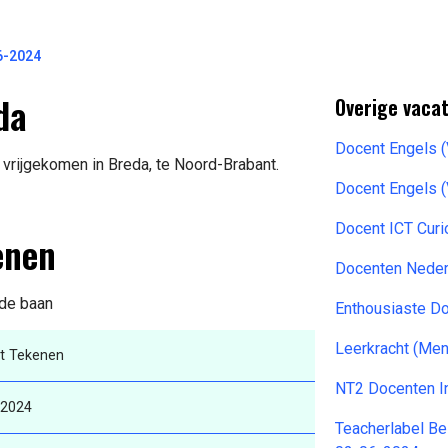
6-2024
da
Overige vaca
Docent Engels 
vrijgekomen in Breda, te Noord-Brabant.
Docent Engels 
Docent ICT Cur
enen
Docenten Neder
 de baan
Enthousiaste Do
Leerkracht (Me
t Tekenen
NT2 Docenten I
-2024
Teacherlabel B