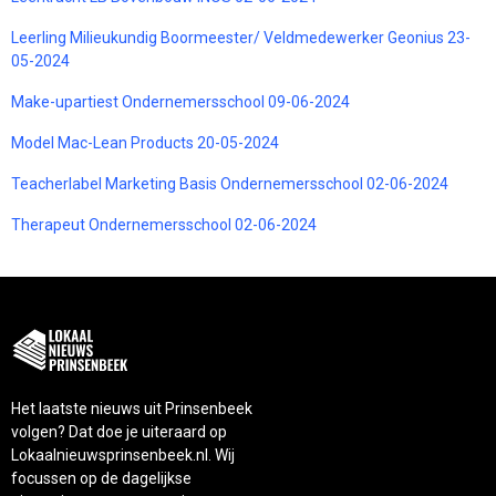
Leerling Milieukundig Boormeester/ Veldmedewerker Geonius 23-
05-2024
Make-upartiest Ondernemersschool 09-06-2024
Model Mac-Lean Products 20-05-2024
Teacherlabel Marketing Basis Ondernemersschool 02-06-2024
Therapeut Ondernemersschool 02-06-2024
Het laatste nieuws uit Prinsenbeek
volgen? Dat doe je uiteraard op
Lokaalnieuwsprinsenbeek.nl. Wij
focussen op de dagelijkse