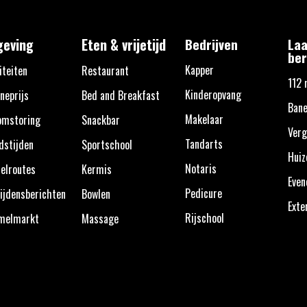
eving
Eten & vrijetijd
Bedrijven
Laa
ber
Kapper
iteiten
Restaurant
112 
Kinderopvang
neprijs
Bed and Breakfast
Bane
Makelaar
omstoring
Snackbar
Verg
Tandarts
dstijden
Sportschool
Huiz
Notaris
elroutes
Kermis
Eve
Pedicure
ijdensberichten
Bowlen
Exte
Rijschool
melmarkt
Massage