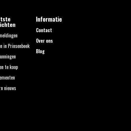
tste
Informatie
ichten
Contact
meldingen
Over ons
n in Prinsenbeek
Blog
unningen
en te koop
nementen
rn nieuws