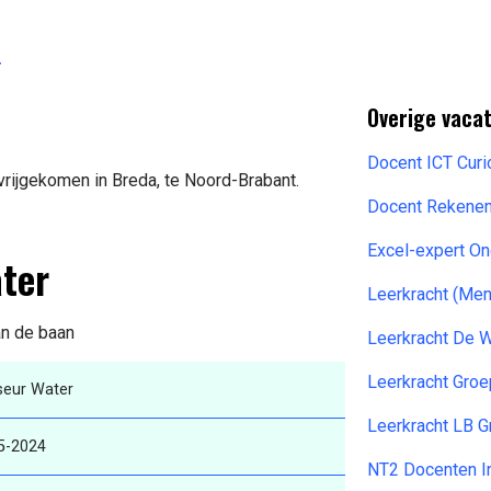
4
Overige vaca
Docent ICT Cur
vrijgekomen in Breda, te Noord-Brabant.
Docent Rekenen
Excel-expert O
ater
Leerkracht (Me
an de baan
Leerkracht De 
Leerkracht Groe
seur Water
Leerkracht LB 
5-2024
NT2 Docenten I