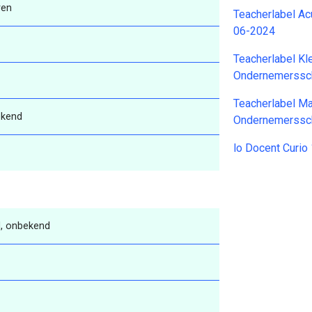
ren
Teacherlabel A
06-2024
Teacherlabel Kl
Ondernemerssc
Teacherlabel M
kend
Ondernemerssc
lo Docent Curio
, onbekend