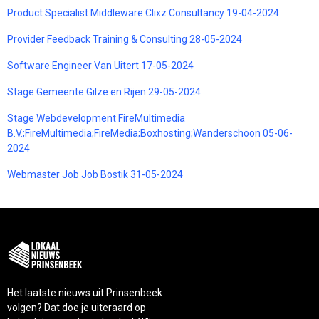
Product Specialist Middleware Clixz Consultancy 19-04-2024
Provider Feedback Training & Consulting 28-05-2024
Software Engineer Van Uitert 17-05-2024
Stage Gemeente Gilze en Rijen 29-05-2024
Stage Webdevelopment FireMultimedia
B.V.;FireMultimedia;FireMedia;Boxhosting;Wanderschoon 05-06-
2024
Webmaster Job Job Bostik 31-05-2024
Het laatste nieuws uit Prinsenbeek
volgen? Dat doe je uiteraard op