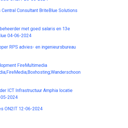
 Central Consultant BriteBlue Solutions
beheerder met goed salaris en 13e
lue 04-06-2024
oper RPS advies- en ingenieursbureau
opment FireMultimedia
edia;FireMedia;Boxhosting;Wanderschoon
r ICT Infrastructuur Amphia locatie
-05-2024
les ON2IT 12-06-2024