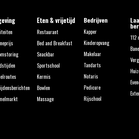
eving
Eten & vrijetijd
Bedrijven
Laa
ber
Kapper
iteiten
Restaurant
112 
Kinderopvang
neprijs
Bed and Breakfast
Bane
Makelaar
omstoring
Snackbar
Verg
Tandarts
dstijden
Sportschool
Huiz
Notaris
elroutes
Kermis
Eve
Pedicure
ijdensberichten
Bowlen
Exte
Rijschool
melmarkt
Massage