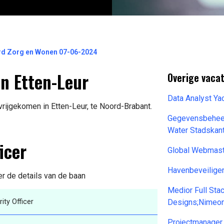
ord Zorg en Wonen 07-06-2024
in Etten-Leur
Overige vaca
Data Analyst Ya
vrijgekomen in Etten-Leur, te Noord-Brabant.
Gegevensbeheer
Water Stadskan
icer
Global Webmast
Havenbeveilige
er de details van de baan
Medior Full St
ity Officer
Designs;Nimeo
Projectmanager