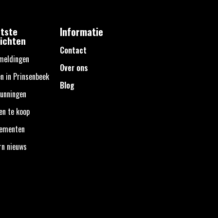
tste
Informatie
ichten
Contact
meldingen
Over ons
n in Prinsenbeek
Blog
unningen
en te koop
nementen
rn nieuws