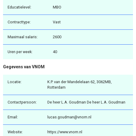
Educatielevel:
MBO
Contracttype:
Vast
Maximaal salaris:
2600
Uren per week:
40
Gegevens van VNOM
Locatie:
K.P. van der Mandelelaan 62, 3062MB,
Rotterdam
Contactpersoon:
De heer L.A. Goudman De heer L.A. Goudman
Email:
lucas.goudman@vnom.nl
Website:
https://www.vnom.nl