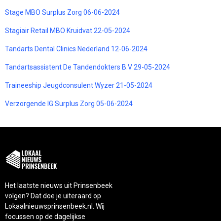
Stage MBO Surplus Zorg 06-06-2024
Stagiair Retail MBO Kruidvat 22-05-2024
Tandarts Dental Clinics Nederland 12-06-2024
Tandartsassistent De Tandendokters B.V 29-05-2024
Traineeship Jeugdconsulent Wyzer 21-05-2024
Verzorgende IG Surplus Zorg 05-06-2024
Het laatste nieuws uit Prinsenbeek
volgen? Dat doe je uiteraard op
Lokaalnieuwsprinsenbeek.nl. Wij
focussen op de dagelijkse