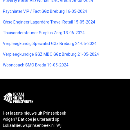
Poverty Relief AID Worker NAC Breda 26-05-2024
Psychiater VIP / Fact GGz Breburg 16-05-2024
Qhse Engineer Lagardère Travel Retail 15-05-2024
Thuisondersteuner Surplus Zorg 13-06-2024
Verpleegkundig Specialist GGz Breburg 24-05-2024
Verpleegkundige GGZ MBO GGz Breburg 21-05-2024
Wooncoach SMO Breda 19-05-2024
Het laatste nieuws uit Prinsenbeek
volgen? Dat doe je uiteraard op
Lokaalnieuwsprinsenbeek.nl. Wij