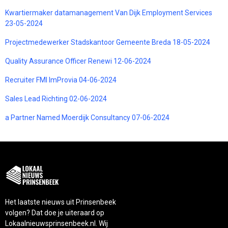
Kwartiermaker datamanagement Van Dijk Employment Services
23-05-2024
Projectmedewerker Stadskantoor Gemeente Breda 18-05-2024
Quality Assurance Officer Renewi 12-06-2024
Recruiter FMI ImProvia 04-06-2024
Sales Lead Richting 02-06-2024
a Partner Named Moerdijk Consultancy 07-06-2024
Het laatste nieuws uit Prinsenbeek
volgen? Dat doe je uiteraard op
Lokaalnieuwsprinsenbeek.nl. Wij