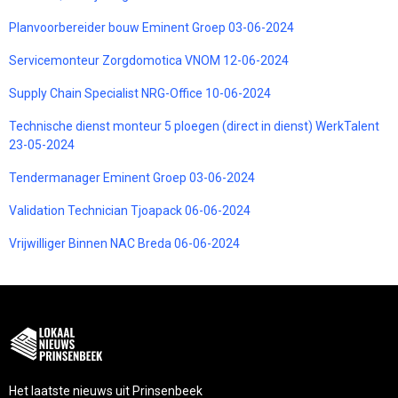
Planvoorbereider bouw Eminent Groep 03-06-2024
Servicemonteur Zorgdomotica VNOM 12-06-2024
Supply Chain Specialist NRG-Office 10-06-2024
Technische dienst monteur 5 ploegen (direct in dienst) WerkTalent
23-05-2024
Tendermanager Eminent Groep 03-06-2024
Validation Technician Tjoapack 06-06-2024
Vrijwilliger Binnen NAC Breda 06-06-2024
Het laatste nieuws uit Prinsenbeek