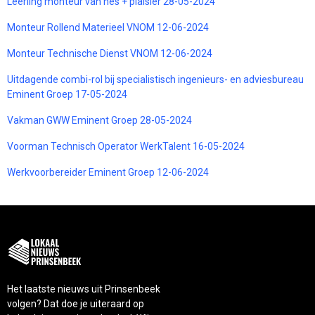
Leerling monteur van nes + plaisier 28-05-2024
Monteur Rollend Materieel VNOM 12-06-2024
Monteur Technische Dienst VNOM 12-06-2024
Uitdagende combi-rol bij specialistisch ingenieurs- en adviesbureau
Eminent Groep 17-05-2024
Vakman GWW Eminent Groep 28-05-2024
Voorman Technisch Operator WerkTalent 16-05-2024
Werkvoorbereider Eminent Groep 12-06-2024
Het laatste nieuws uit Prinsenbeek
volgen? Dat doe je uiteraard op