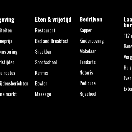
eving
Eten & vrijetijd
Bedrijven
Laa
ber
Kapper
iteiten
Restaurant
112 
Kinderopvang
neprijs
Bed and Breakfast
Bane
Makelaar
omstoring
Snackbar
Verg
Tandarts
dstijden
Sportschool
Huiz
Notaris
elroutes
Kermis
Eve
Pedicure
ijdensberichten
Bowlen
Exte
Rijschool
melmarkt
Massage