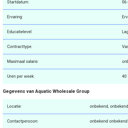
Startdatum:
06
Ervaring:
Erv
Educatielevel:
La
Contracttype:
Va
Maximaal salaris:
on
Uren per week:
40
Gegevens van Aquatic Wholesale Group
Locatie:
onbekend, onbekend
Contactpersoon:
onbekend onbekend