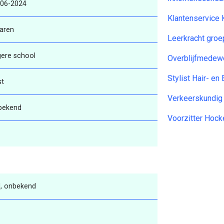
-06-2024
Klantenservice 
aren
Leerkracht gro
gere school
Overblijfmedew
Stylist Hair- e
st
Verkeerskundi
bekend
Voorzitter Hock
, onbekend