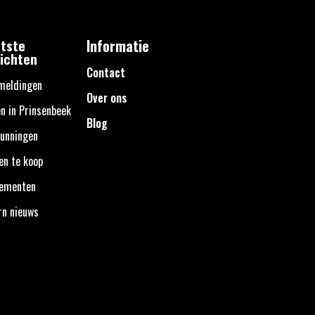
tste
Informatie
ichten
Contact
meldingen
Over ons
n in Prinsenbeek
Blog
unningen
en te koop
nementen
rn nieuws