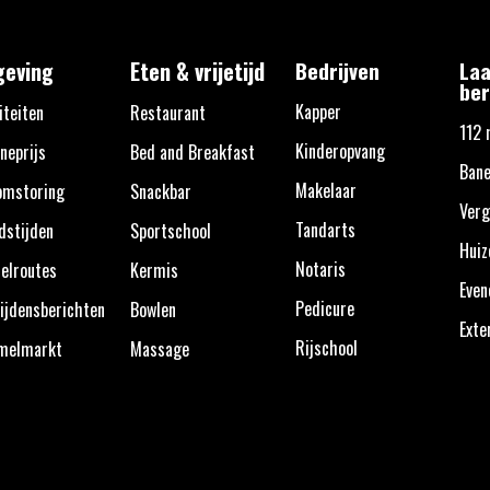
eving
Eten & vrijetijd
Bedrijven
Laa
ber
Kapper
iteiten
Restaurant
112 
Kinderopvang
neprijs
Bed and Breakfast
Bane
Makelaar
omstoring
Snackbar
Verg
Tandarts
dstijden
Sportschool
Huiz
Notaris
elroutes
Kermis
Eve
Pedicure
ijdensberichten
Bowlen
Exte
Rijschool
melmarkt
Massage