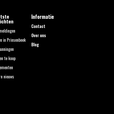
tste
Informatie
ichten
Contact
meldingen
Over ons
n in Prinsenbeek
Blog
unningen
en te koop
nementen
rn nieuws