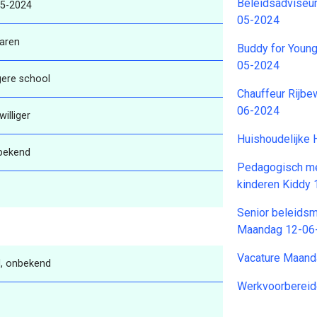
Beleidsadviseu
-5-2024
05-2024
aren
Buddy for Young
05-2024
gere school
Chauffeur Rijbe
06-2024
jwilliger
Huishoudelijke 
bekend
Pedagogisch me
kinderen Kiddy
Senior beleidsm
Maandag 12-06
Vacature Maand
, onbekend
Werkvoorberei