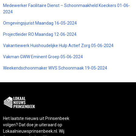
Medewerker Facilitaire Dienst – Schoonmaakheld Koeckers 01-06-
2024
Omgevingsjurist Maandag 16-05-2024
Projectleider RO Maandag 12-06-2024
Vakantiewerk Huishoudelijke Hulp Actief Zorg 05-06-2024
Vakman GWW Eminent Groep 05-06-2024
Weekendschoonmaker WVS Schoonmaak 19-05-2024
Het laatste nieuws uit Prinsenbeek
volgen? Dat doe je uiteraard op
Lokaalnieuwsprinsenbeek.nl. Wij