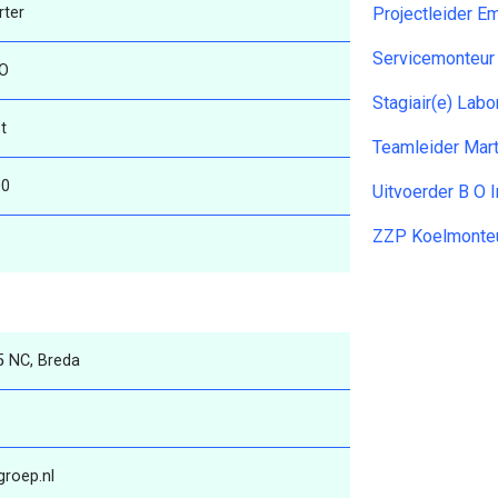
rter
Projectleider E
Servicemonteu
O
Stagiair(e) Lab
t
Teamleider Mar
00
Uitvoerder B O 
ZZP Koelmonte
5 NC, Breda
groep.nl