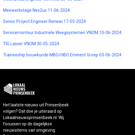
Meewerkstage Nex2us 11-06-2024
Senior Project Engineer Renewi 17-05-2024
Servicemonteur Industriële Weegsystemen VNOM 10-06-2024
TIG Lasser VNOM 30-05-2024
Traineeship bouwkunde MBO/HBO Eminent Groep 03-06-2024
Het laatste nieuws uit Prinsenbeek
volgen? Dat doe je uiteraard op
Lokaalnieuwsprinsenbeek.nl. Wij
focussen op de dagelijkse
nieuwsitems van omgeving