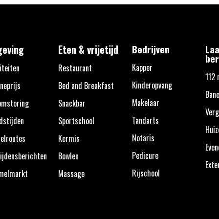
eving
Eten & vrijetijd
Bedrijven
Laa
ber
Kapper
iteiten
Restaurant
112 
Kinderopvang
neprijs
Bed and Breakfast
Bane
Makelaar
omstoring
Snackbar
Verg
Tandarts
dstijden
Sportschool
Huiz
Notaris
elroutes
Kermis
Eve
Pedicure
ijdensberichten
Bowlen
Exte
Rijschool
melmarkt
Massage