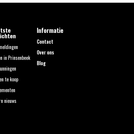
tste
Informatie
ichten
Contact
meldingen
Over ons
n in Prinsenbeek
Blog
unningen
en te koop
nementen
rn nieuws