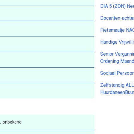
DIA 5 (ZON) Nee
Docenten-achte
Fietsmaatje NA
Handige Vrijwi
Senior Vergunni
Ordening Maan
Sociaal Persoo
Zelfstandig AL
HuurdaneenBuu
, onbekend