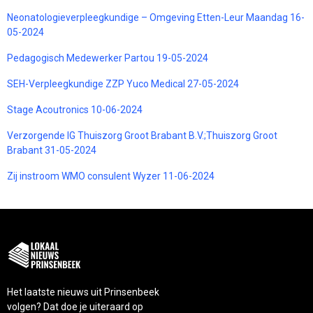
Neonatologieverpleegkundige – Omgeving Etten-Leur Maandag 16-
05-2024
Pedagogisch Medewerker Partou 19-05-2024
SEH-Verpleegkundige ZZP Yuco Medical 27-05-2024
Stage Acoutronics 10-06-2024
Verzorgende IG Thuiszorg Groot Brabant B.V.;Thuiszorg Groot
Brabant 31-05-2024
Zij instroom WMO consulent Wyzer 11-06-2024
Het laatste nieuws uit Prinsenbeek
volgen? Dat doe je uiteraard op