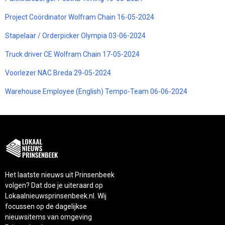
Project Coördinator Wolfram Chain 16-05-2024
Stapelaar / Orderpicker Olympia 03-06-2024
Truck driver CE Wolfram Chain 17-05-2024
Voorlezer NAC Breda 29-05-2024
Warehouse Employee (English) Tempo-Team 06-06-2024
Het laatste nieuws uit Prinsenbeek
volgen? Dat doe je uiteraard op
Lokaalnieuwsprinsenbeek.nl. Wij
focussen op de dagelijkse
nieuwsitems van omgeving