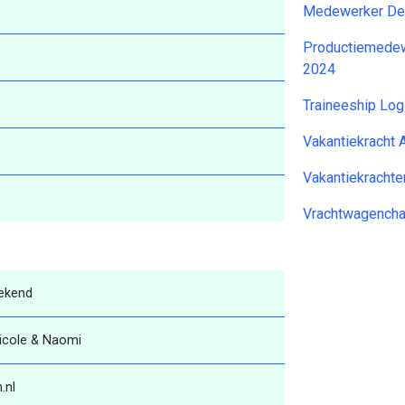
Medewerker Dem
Productiemedew
2024
Traineeship Lo
Vakantiekracht 
Vakantiekrachte
Vrachtwagencha
ekend
 Nicole & Naomi
.nl