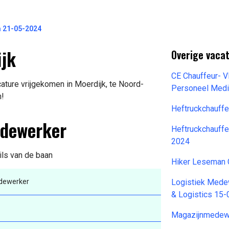
 21-05-2024
jk
Overige vaca
CE Chauffeur- V
ture vrijgekomen in Moerdijk, te Noord-
Personeel Med
n!
Heftruckchauff
edewerker
Heftruckchauffe
2024
ils van de baan
Hiker Leseman 
dewerker
Logistiek Mede
& Logistics 15
Magazijnmedewe