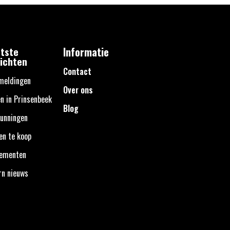
tste
Informatie
ichten
Contact
meldingen
Over ons
n in Prinsenbeek
Blog
unningen
en te koop
nementen
rn nieuws