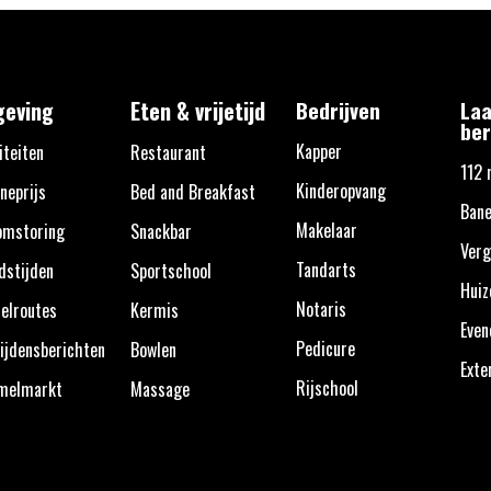
eving
Eten & vrijetijd
Bedrijven
Laa
ber
Kapper
iteiten
Restaurant
112 
Kinderopvang
neprijs
Bed and Breakfast
Bane
Makelaar
omstoring
Snackbar
Verg
Tandarts
dstijden
Sportschool
Huiz
Notaris
elroutes
Kermis
Eve
Pedicure
ijdensberichten
Bowlen
Exte
Rijschool
melmarkt
Massage