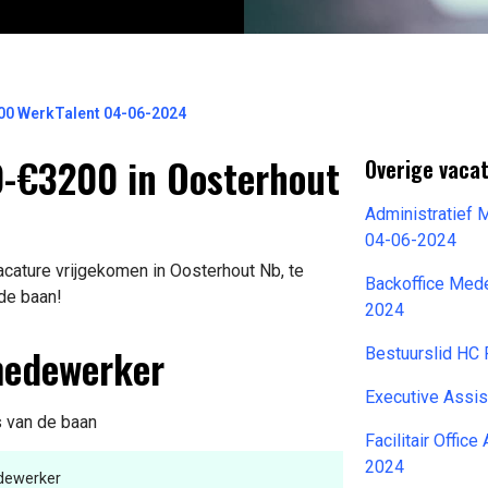
00 WerkTalent 04-06-2024
-€3200 in Oosterhout
Overige vaca
Administratief
04-06-2024
cature vrijgekomen in Oosterhout Nb, te
Backoffice Med
 de baan!
2024
medewerker
Bestuurslid HC
Executive Assi
s van de baan
Facilitair Offic
2024
dewerker