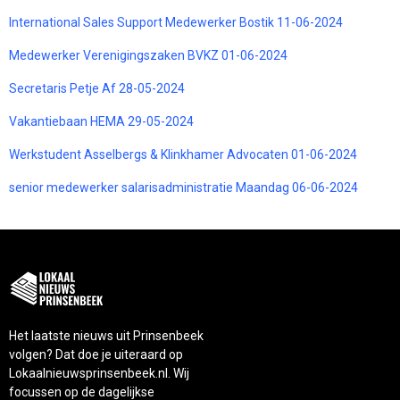
International Sales Support Medewerker Bostik 11-06-2024
Medewerker Verenigingszaken BVKZ 01-06-2024
Secretaris Petje Af 28-05-2024
Vakantiebaan HEMA 29-05-2024
Werkstudent Asselbergs & Klinkhamer Advocaten 01-06-2024
senior medewerker salarisadministratie Maandag 06-06-2024
Het laatste nieuws uit Prinsenbeek
volgen? Dat doe je uiteraard op
Lokaalnieuwsprinsenbeek.nl. Wij
focussen op de dagelijkse