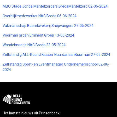
MBO Stage Jonge Mantelzorgers BredaMantelzorg 02-06-2024
Overblijfmedewerker NAC Breda 06-06-2024
Vakmanschap Boomkwekerij Snepvangers 27-05-2024
Voorman Groen Eminent Groep 13-06-2024
Wandelmaatje NAC Breda 23-05-2024
Zelfstandig ALL-Round Klusser HuurdaneenBuurman 27-05-2024
Zelfstandig Sport- en Eventmanager Ondernemersschool 02-06-
2024
Het laatste nieuws uit Prinsenbeek