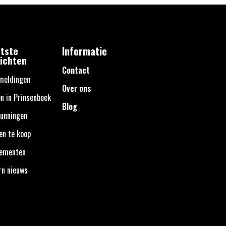
tste
Informatie
ichten
Contact
meldingen
Over ons
n in Prinsenbeek
Blog
unningen
en te koop
nementen
rn nieuws