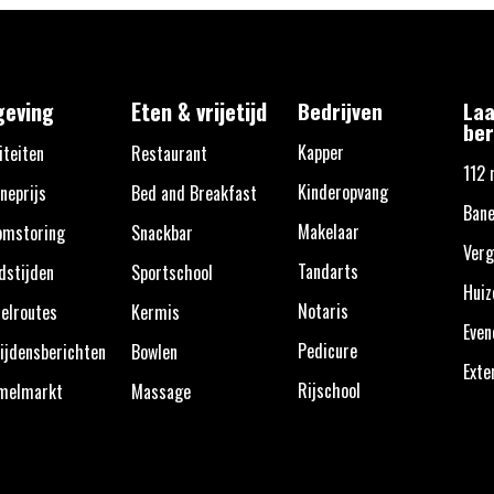
eving
Eten & vrijetijd
Bedrijven
Laa
ber
Kapper
iteiten
Restaurant
112 
Kinderopvang
neprijs
Bed and Breakfast
Bane
Makelaar
omstoring
Snackbar
Verg
Tandarts
dstijden
Sportschool
Huiz
Notaris
elroutes
Kermis
Eve
Pedicure
ijdensberichten
Bowlen
Exte
Rijschool
melmarkt
Massage